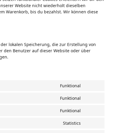
nserer Website nicht wiederholt dieselben
nem Warenkorb, bis du bezahlst. Wir können diese
der lokalen Speicherung, die zur Erstellung von
 den Benutzer auf dieser Website oder über
gen.
Funktional
Consent
to
Funktional
service
Consent
wordpress
to
Funktional
service
Consent
paypal
to
Statistics
service
Consent
woocommerce
to