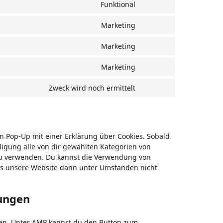
Funktional
service
Consent
sourcebuster-
to
Marketing
js
service
Consent
complianz
to
Marketing
service
Consent
adobe-
to
Marketing
fonts
service
Consent
google-
to
Zweck wird noch ermittelt
fonts
service
Consent
google-
to
maps
service
sonstiges
n Pop-Up mit einer Erklärung über Cookies. Sobald
lligung alle von dir gewählten Kategorien von
 zu verwenden. Du kannst die Verwendung von
ass unsere Website dann unter Umständen nicht
lungen
aden. Unter AMP kannst du den Button zum