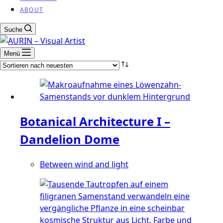
ABOUT
Suche
Menü
Botanical Architecture I –
Dandelion Dome
Between wind and light
Dieses
Produkt
weist
mehrere