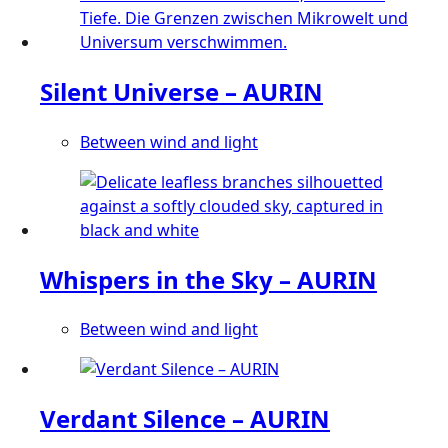
Varianten
auf.
Die
Optionen
Silent Universe – AURIN
können
auf
Between wind and light
der
Dieses
Produktseite
Produkt
gewählt
weist
werden
mehrere
Varianten
Whispers in the Sky – AURIN
auf.
Die
Between wind and light
Optionen
Dieses
können
Produkt
auf
weist
der
Verdant Silence – AURIN
mehrere
Produktseite