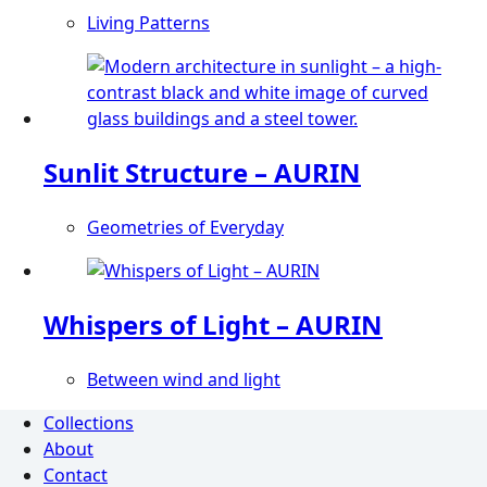
Varianten
gewählt
Living Patterns
auf.
werden
Dieses
Die
Produkt
Optionen
weist
können
mehrere
auf
Varianten
der
Sunlit Structure – AURIN
auf.
Produktseite
Die
gewählt
Geometries of Everyday
Optionen
werden
Dieses
können
Produkt
auf
weist
der
Whispers of Light – AURIN
mehrere
Produktseite
Varianten
gewählt
Between wind and light
auf.
werden
Dieses
Die
Collections
Produkt
Optionen
About
weist
können
Contact
mehrere