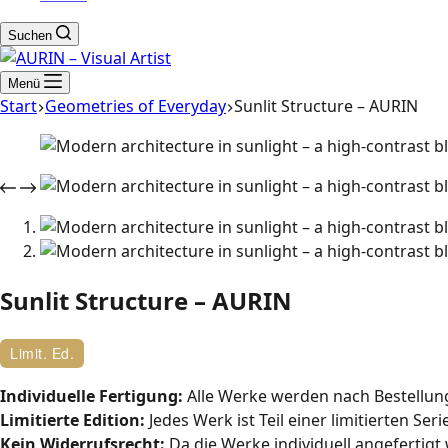
Suchen
Menü
Start
Geometries of Everyday
Sunlit Structure – AURIN
Sunlit Structure – AURIN
Limit. Ed.
Individuelle Fertigung:
Alle Werke werden nach Bestellung 
Limitierte Edition:
Jedes Werk ist Teil einer limitierten Ser
Kein Widerrufsrecht:
Da die Werke individuell angefertigt