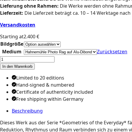
Lieferung ohne Rahmen:
Die Werke werden ohne Rahmung 
Lieferzeit:
Die Lieferzeit beträgt ca. 10 – 14 Werktage nach
Versandkosten
Starting at2.400 €
Bildgröße
Medium
Zurücksetzen
Sunlit
Structure
In den Warenkorb
–
Limited to 20 editions
AURIN
Hand-signed & numbered
Menge
Certificate of authenticity included
Free shipping within Germany
Beschreibung
Dieses Werk aus der Serie *Geometries of the Everyday* fän
Reduktion, Rhythmus und Raum verbinden sich zu einem visu