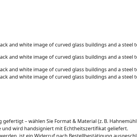
gefertigt – wählen Sie Format & Material (z. B. Hahnemühle
ie und wird handsigniert mit Echtheitszertifikat geliefert.
 werden, ist ein Widerruf nach Bestellbestätigung ausgesch